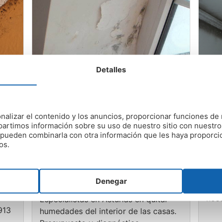
Detalles
nalizar el contenido y los anuncios, proporcionar funciones de 
artimos información sobre su uso de nuestro sitio con nuestro
s
Especialistas en humedades
Em
es pueden combinarla con otra información que les haya proporc
del interior de las casas en
an
os.
Asturias
Con
Emp
Control de Humedades es tu empresa
Denegar
hum
de humedades en Asturias con
nos
Especialistas en Asturias en quitar
913
humedades del interior de las casas.