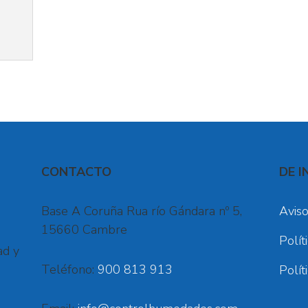
CONTACTO
DE I
Base A Coruña Rua río Gándara nº 5,
Aviso
15660 Cambre
Polít
ad y
Teléfono:
900 813 913
Polít