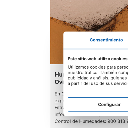
Consentimiento
Este sitio web utiliza cookies
Utilizamos cookies para perso
nuestro tráfico. También comp
Humedades y Filtracione
publicidad y análisis, quien
Oviedo
a partir del uso de sus servici
En Control de Humedades son
expertos en Humedades y
Configurar
Filtraciones Oviedo, pide más
información sin compromiso a
Control de Humedades: 900 813 