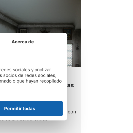
Acerca de
redes sociales y analizar
s socios de redes sociales,
presa de tratamiento
ionado o que hayan recopilado
ti humedades en Asturias
trol de Humedades es tu
resa de tratamiento anti
Permitir todas
edades en Asturias. Contacta con
otros sin compromiso