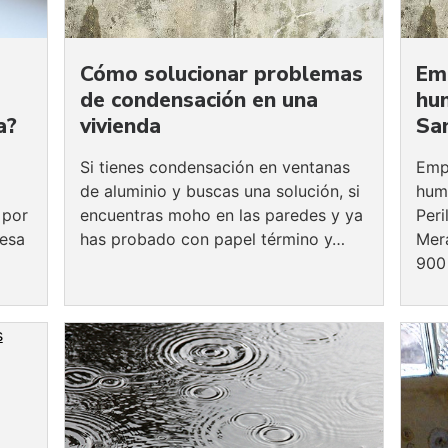
Cómo solucionar problemas
Em
de condensación en una
hu
a?
vivienda
Sa
Si tienes condensación en ventanas
Emp
de aluminio y buscas una solución, si
hum
 por
encuentras moho en las paredes y ya
Peri
resa
has probado con papel término y…
Mera
900