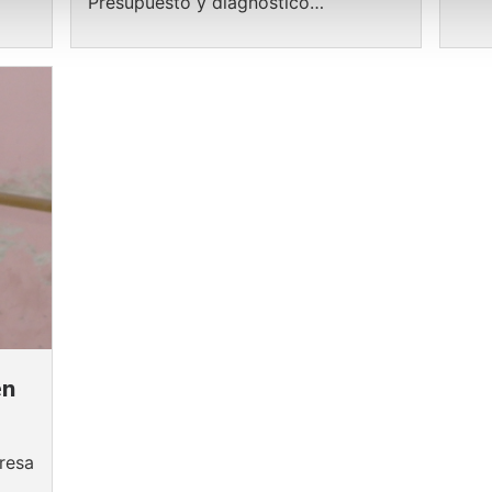
Presupuesto y diagnóstico…
en
resa