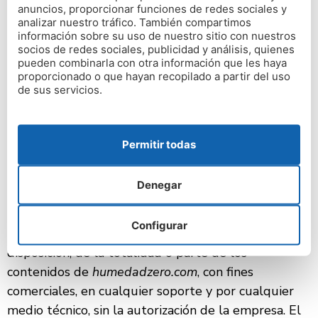
humedadzero.com
, conteniendo sin carácter
anuncios, proporcionar funciones de redes sociales y
exhaustivo el texto, software, contenidos
analizar nuestro tráfico. También compartimos
información sobre su uso de nuestro sitio con nuestros
(incluyendo estructura, selección, ordenación y
socios de redes sociales, publicidad y análisis, quienes
presentación de los mismos) podcast, fotografías,
pueden combinarla con otra información que les haya
proporcionado o que hayan recopilado a partir del uso
material audiovisual y gráficos, está protegida por
de sus servicios.
marcas, derechos de autor y otros derechos
legítimos, de acuerdo con los tratados
internacionales en los que España es parte y otros
Permitir todas
derechos de propiedad y leyes de España.
En virtud de lo dispuesto en la Ley de Propiedad
Denegar
Intelectual, quedan expresamente prohibidas la
reproducción, la distribución y la comunicación
Configurar
pública, incluida su modalidad de puesta a
disposición, de la totalidad o parte de los
contenidos de
humedadzero.com
, con fines
comerciales, en cualquier soporte y por cualquier
medio técnico, sin la autorización de la empresa. El