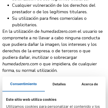
Cualquier vulneración de los derechos del
prestador o de los legítimos titulares.
Su utilización para fines comerciales o
publicitarios.
En la utilización de
humedadzero.com
el usuario se
compromete a no llevar a cabo ninguna conducta
que pudiera dañar la imagen, los intereses y los
derechos de la empresa. o de terceros o que
pudiera dañar, inutilizar o sobrecargar
humedadzero.com
o que impidiera, de cualquier
forma, su normal utilización.
Derechos de propiedad
Consentimiento
Detalles
Acerca de
intelectual e industrial
Este sitio web utiliza cookies
El usuario conoce y acepta que la totalidad de
Utilizamos cookies para personalizar el contenido y los