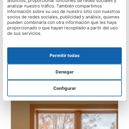
anuncios, proporcionar funciones de redes sociales y
Guía de diagnóstico profesional
analizar nuestro tráfico. También compartimos
de humedades: pruebas,
información sobre su uso de nuestro sitio con nuestros
socios de redes sociales, publicidad y análisis, quienes
instrumentos y lectura de
pueden combinarla con otra información que les haya
resultados
proporcionado o que hayan recopilado a partir del uso
de sus servicios.
Un diagnóstico profesional de la humedad es
fundamental siempre que aparezca en tu hogar una
mancha o haya un olor persistente y desagradable.
En Humedad Zero sabemos la importancia de...
Permitir todas
Leer más
Denegar
Configurar