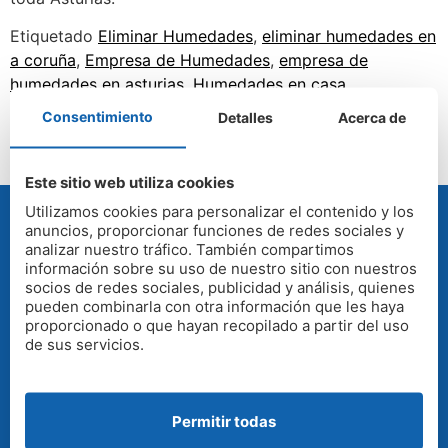
Etiquetado
Eliminar Humedades
,
eliminar humedades en
a coruña
,
Empresa de Humedades
,
empresa de
humedades en asturias
,
Humedades en casa
Consentimiento
Detalles
Acerca de
Este sitio web utiliza cookies
Utilizamos cookies para personalizar el contenido y los
anuncios, proporcionar funciones de redes sociales y
analizar nuestro tráfico. También compartimos
PRESUPUESTO GRATUITO
información sobre su uso de nuestro sitio con nuestros
socios de redes sociales, publicidad y análisis, quienes
pueden combinarla con otra información que les haya
proporcionado o que hayan recopilado a partir del uso
Gratis y sin compromiso. Nuestros técnicos
de sus servicios.
visitan su vivienda o empresa para evaluar el
problema de humedad y presupuestar la
solución.
Permitir todas