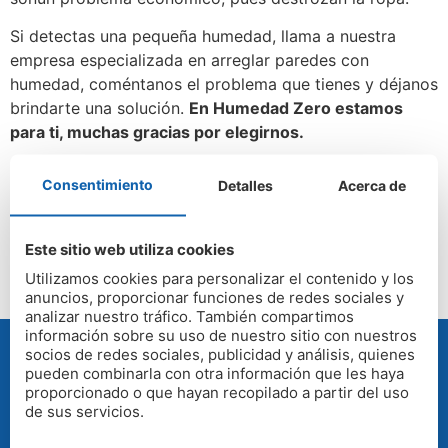
Si detectas una pequeña humedad, llama a nuestra
empresa especializada en arreglar paredes con
humedad, coméntanos el problema que tienes y déjanos
brindarte una solución.
En Humedad Zero estamos
para ti, muchas gracias por elegirnos.
Etiquetado
Arreglar paredes con humedad en Asturias
,
Consentimiento
Detalles
Acerca de
Arreglar paredes con humedad en Galicia
,
Empresa
especializada en arreglar paredes con humedad
Este sitio web utiliza cookies
Utilizamos cookies para personalizar el contenido y los
anuncios, proporcionar funciones de redes sociales y
analizar nuestro tráfico. También compartimos
información sobre su uso de nuestro sitio con nuestros
socios de redes sociales, publicidad y análisis, quienes
pueden combinarla con otra información que les haya
proporcionado o que hayan recopilado a partir del uso
PRESUPUESTO GRATUITO
de sus servicios.