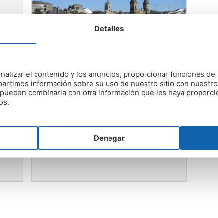
Detalles
nalizar el contenido y los anuncios, proporcionar funciones de 
Humedades Lugo
artimos información sobre su uso de nuestro sitio con nuestro
es pueden combinarla con otra información que les haya proporc
Empresa de Humedades en Lugo.
os.
Somos Control de Humedades y
n
reparamos tanto humedades en
nes
casas, humedades en paredes, etc
s
Denegar