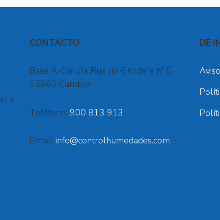
CONTACTO
DE I
Base A Coruña Rua río Gándara nº 5,
Aviso
15660 Cambre
Polít
ad y
Teléfono:
900 813 913
Polít
Email:
info@controlhumedades.com