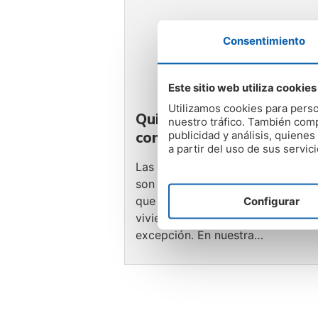
Consentimiento
Este sitio web utiliza cookies
Utilizamos cookies para perso
Quitar humedades por
nuestro tráfico. También comp
condensación en Lugo
publicidad y análisis, quien
a partir del uso de sus servici
Las humedades por condensació
son de las humedades más comu
que puede padecer una casa, y la
Configurar
viviendas de Lugo no son una
excepción. En nuestra…