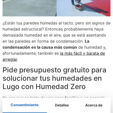
¿Están tus paredes húmedas al tacto, pero sin signos de
humedad estructural? Entonces probablemente haya
demasiada humedad en el aire, que se está asentando
en las paredes en forma de condensación.
La
condensación es la causa más común
de humedad y,
afortunadamente, también es
la más fácil y barata de
arreglar
.
Pide presupuesto gratuito para
solucionar tus humedades en
Lugo con Humedad Zero
Ya sea que se trate de una casa familiar o un negocio
bullicioso,
nuestros diagnósticos son completamente
Consentimiento
Detalles
Acerca de
gratuitos
.