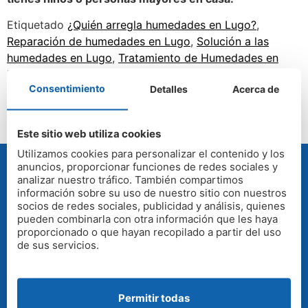
Etiquetado
¿Quién arregla humedades en Lugo?
,
Reparación de humedades en Lugo
,
Solución a las
humedades en Lugo
,
Tratamiento de Humedades en
Lugo
Consentimiento
Detalles
Acerca de
Este sitio web utiliza cookies
Utilizamos cookies para personalizar el contenido y los
anuncios, proporcionar funciones de redes sociales y
analizar nuestro tráfico. También compartimos
información sobre su uso de nuestro sitio con nuestros
PRESUPUESTO GRATUITO
socios de redes sociales, publicidad y análisis, quienes
pueden combinarla con otra información que les haya
proporcionado o que hayan recopilado a partir del uso
Gratis y sin compromiso. Nuestros técnicos
de sus servicios.
visitan su vivienda o empresa para evaluar el
problema de humedad y presupuestar la
solución.
Permitir todas