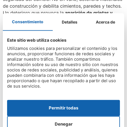
de construcción y debilita cimientos, paredes y techos.
Un deterioro que provoca la
aparición de grietas y
filtraciones
.
Consentimiento
Detalles
Acerca de
Las reparaciones de estos problemas suelen ser
costosas. Sobre todo si no se tratan a tiempo, ya que
Este sitio web utiliza cookies
los daños, en muchos casos, son irreparables.
Utilizamos cookies para personalizar el contenido y los
anuncios, proporcionar funciones de redes sociales y
analizar nuestro tráfico. También compartimos
información sobre su uso de nuestro sitio con nuestros
socios de redes sociales, publicidad y análisis, quienes
pueden combinarla con otra información que les haya
proporcionado o que hayan recopilado a partir del uso
de sus servicios.
Permitir todas
Denegar