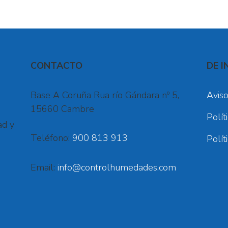
CONTACTO
DE I
Base A Coruña Rua río Gándara nº 5,
Aviso
15660 Cambre
Polít
ad y
Teléfono:
900 813 913
Polít
Email:
info@controlhumedades.com