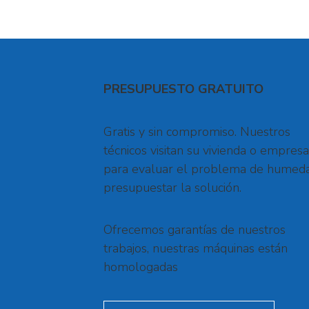
PRESUPUESTO GRATUITO
Gratis y sin compromiso. Nuestros
técnicos visitan su vivienda o empresa
para evaluar el problema de humed
presupuestar la solución.
Ofrecemos garantías de nuestros
trabajos, nuestras máquinas están
homologadas