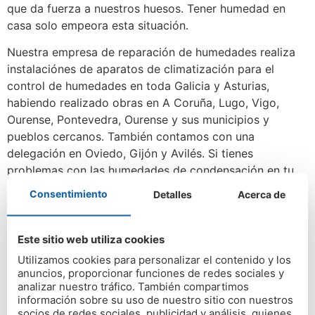
que da fuerza a nuestros huesos. Tener humedad en
casa solo empeora esta situación.
Nuestra empresa de reparación de humedades realiza
instalaciónes de aparatos de climatización para el
control de humedades en toda Galicia y Asturias,
habiendo realizado obras en A Coruña, Lugo, Vigo,
Ourense, Pontevedra, Ourense y sus municipios y
pueblos cercanos. También contamos con una
delegación en Oviedo, Gijón y Avilés. Si tienes
problemas con las humedades de condensación en tu
casa, llámanos sin compromiso. Te hablaremos de otras
Consentimiento
Detalles
Acerca de
obras que hemos realizado con estos equipos de
climatización para el control de humedades.
Este sitio web utiliza cookies
Etiquetado
Eliminar Humedades
,
eliminar humedades en
Utilizamos cookies para personalizar el contenido y los
a coruña
,
empresa de humedades en asturias
,
anuncios, proporcionar funciones de redes sociales y
Humedades Coruña
,
humedades oviedo
analizar nuestro tráfico. También compartimos
información sobre su uso de nuestro sitio con nuestros
socios de redes sociales, publicidad y análisis, quienes