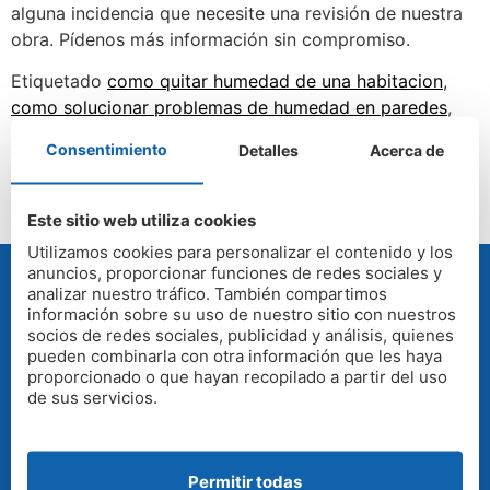
alguna incidencia que necesite una revisión de nuestra
obra. Pídenos más información sin compromiso.
Etiquetado
como quitar humedad de una habitacion
,
como solucionar problemas de humedad en paredes
,
Humedad en paredes interiores solución
Consentimiento
Detalles
Acerca de
Este sitio web utiliza cookies
Utilizamos cookies para personalizar el contenido y los
anuncios, proporcionar funciones de redes sociales y
analizar nuestro tráfico. También compartimos
información sobre su uso de nuestro sitio con nuestros
PRESUPUESTO GRATUITO
socios de redes sociales, publicidad y análisis, quienes
pueden combinarla con otra información que les haya
proporcionado o que hayan recopilado a partir del uso
de sus servicios.
Gratis y sin compromiso. Nuestros técnicos
visitan su vivienda o empresa para evaluar el
problema de humedad y presupuestar la
Permitir todas