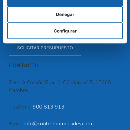
solución.
Denegar
Ofrecemos garantías de nuestros trabajos,
nuestras máquinas están homologadas
Configurar
SOLICITAR PRESUPUESTO
CONTACTO
Base A Coruña Rua río Gándara nº 5, 15660
Cambre
Teléfono:
900 813 913
Email:
info@controlhumedades.com