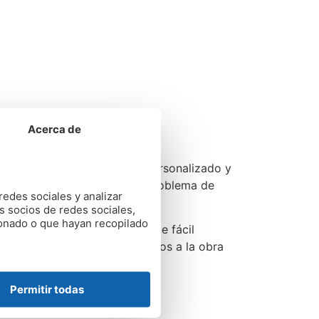
Acerca de
ito
. Un servicio totalmente personalizado y
ina en
Boiro
para valorar el problema de
redes sociales y analizar
s socios de redes sociales,
ionado o que hayan recopilado
 compromiso
. Un presupuesto de fácil
isto bueno, nos pondremos manos a la obra
Permitir todas