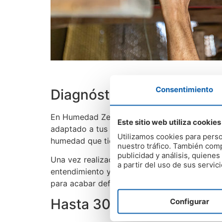
Consentimiento
Diagnóstico y presupuesto
En Humedad Zero ofrecemos a todos nuestro
Este sitio web utiliza cookies
adaptado a tus necesidades y tu presupuesto.
Utilizamos cookies para perso
humedad que tienes.
nuestro tráfico. También comp
publicidad y análisis, quien
Una vez realizada la exploración in situ, te 
a partir del uso de sus servici
entendimiento y en el que te dejamos claras 
para acabar definitivamente con cualquier 
Hasta 30 años de garantí
Configurar