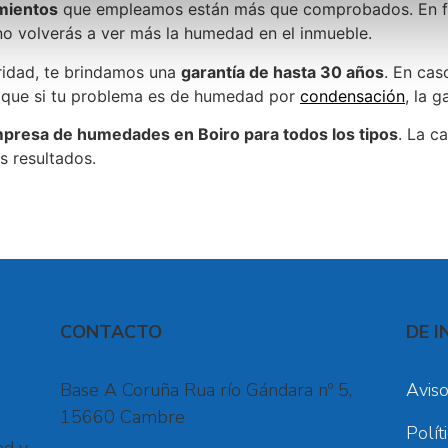
amientos
que empleamos están más que comprobados. En fu
no volverás a ver más la humedad en el inmueble.
aridad, te brindamos una
garantía de hasta 30 años
. En ca
as que si tu problema es de humedad por
condensación
, la g
presa de humedades en Boiro para todos los tipos
. La c
s resultados.
CONTACTO
DE I
Base A Coruña Rua río Gándara nº 5,
Aviso
15660 Cambre
Polít
ad y