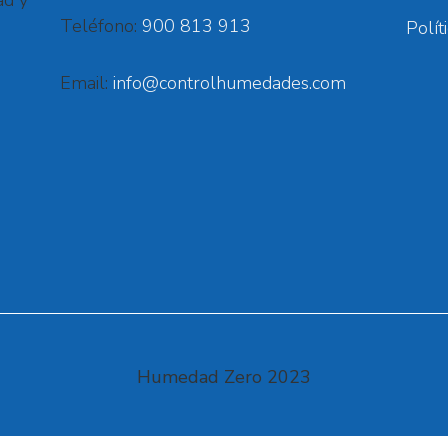
Teléfono:
900 813 913
Polít
Email:
info@controlhumedades.com
Humedad Zero 2023