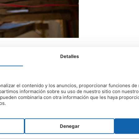
Detalles
 gratuito
s clientes un
servicio de diagnóstico y presupuesto gratu
 En primer lugar, nos trasladamos hasta tu hogar o tu ofic
nalizar el contenido y los anuncios, proporcionar funciones de 
artimos información sobre su uso de nuestro sitio con nuestro
es pueden combinarla con otra información que les haya proporc
brindamos un
diagnóstico y un presupuesto gratuito y sin
os.
todas las dudas que puedas tener al respecto. Si das el v
problema de humedad.
a
Denegar