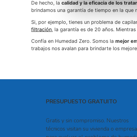
De hecho, la
calidad y la eficacia de los trat
brindamos una garantía de tiempo en la que 
Si, por ejemplo, tienes un problema de capil
filtración
, la garantía es de 20 años. Mientr
Confía en Humedad Zero. Somos la
mejor em
trabajos nos avalan para brindarte los mejore
PRESUPUESTO GRATUITO
Gratis y sin compromiso. Nuestros
técnicos visitan su vivienda o empresa
para evaluar el problema de humed