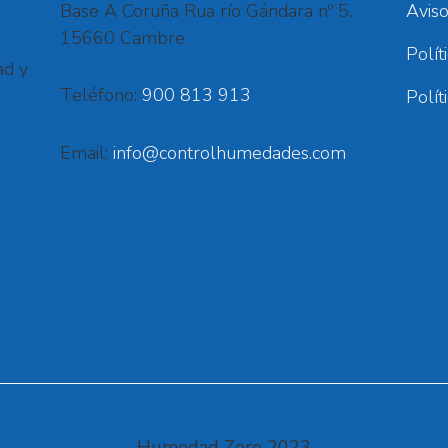
Base A Coruña Rua río Gándara nº 5,
Aviso
15660 Cambre
Polít
ad y
Teléfono:
900 813 913
Polít
Email:
info@controlhumedades.com
Humedad Zero 2023