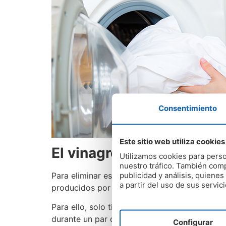
Consentimiento
Este sitio web utiliza cookies
El vinagre también es mu
Utilizamos cookies para perso
nuestro tráfico. También comp
publicidad y análisis, quien
Para eliminar estas manchas en la ropa de co
a partir del uso de sus servici
producidos por el moho.
Para ello, solo tienes que añadir
un vaso de v
durante un par de horas. Después, lava las p
Configurar