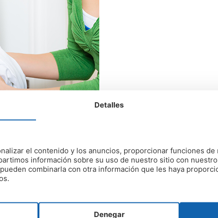
Detalles
y eficaz
nalizar el contenido y los anuncios, proporcionar funciones de 
artimos información sobre su uso de nuestro sitio con nuestro
es pueden combinarla con otra información que les haya proporc
lor,
el vinagre es una gran solución
. Además de barato y fá
os.
inagre blanco por cada litro de agua
y remover bien. A co
rendas con normalidad.
Denegar