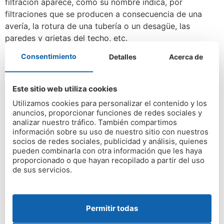
filtración aparece, como su nombre indica, por
filtraciones que se producen a consecuencia de una
avería, la rotura de una tubería o un desagüe, las
paredes y grietas del techo, etc.
La solución definitiva con
Consentimiento
Detalles
Acerca de
garantías que buscabas
Este sitio web utiliza cookies
Humedad Zero es la empresa que te brinda la
mejor
Utilizamos cookies para personalizar el contenido y los
solución definitiva y las garantías que buscabas
.
anuncios, proporcionar funciones de redes sociales y
Eliminamos de forma eficaz cualquier problema que
analizar nuestro tráfico. También compartimos
información sobre su uso de nuestro sitio con nuestros
tengas de humedad en casa o en el trabajo. Valoramos
socios de redes sociales, publicidad y análisis, quienes
las causas de la humedad y determinamos el porcentaje
pueden combinarla con otra información que les haya
de agua y sales higroscópicas que tienes. Además, te
proporcionado o que hayan recopilado a partir del uso
de sus servicios.
ofrecemos un presupuesto gratuito y, una vez manos a
la obra, te aseguramos hasta
30 años de garantía
en
nuestros trabajos.
Permitir todas
Humedad Zero es, en definitiva, la empresa que se