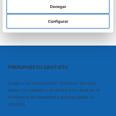
encarga de la
eliminación de humedades en Rianxo de
Denegar
forma definitiva
. Ponte en contacto con nosotros y
solucionaremos tu problema de la forma más rápida y
eficaz.
Configurar
PRESUPUESTO GRATUITO
Gratis y sin compromiso. Nuestros técnicos
visitan su vivienda o empresa para evaluar el
problema de humedad y presupuestar la
solución.