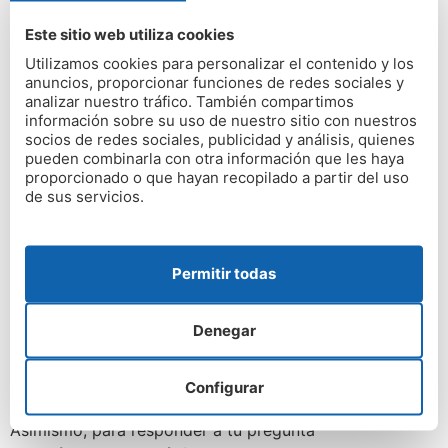
capacidad de absorción
. Esta varía según la
Este sitio web utiliza cookies
permeabilidad y porosidad de los materiales. El agua
Utilizamos cookies para personalizar el contenido y los
del subsuelo puede infiltrarse por ellos, ascendiendo y
anuncios, proporcionar funciones de redes sociales y
acumulándose ocasionando la humedad por capilaridad.
analizar nuestro tráfico. También compartimos
información sobre su uso de nuestro sitio con nuestros
Este tipo de
humedad puede ser bastante
socios de redes sociales, publicidad y análisis, quienes
peligrosa.
Los mohos que normalmente acompañan a
pueden combinarla con otra información que les haya
estas humedades pueden ser nocivos para personas y
proporcionado o que hayan recopilado a partir del uso
de sus servicios.
mascotas. Pero no te preocupes, en Humedad Zero
sabemos perfectamente cómo combatirla.
En Humedad Zero sabemos
Permitir todas
qué tipo de humedad tienes
Denegar
y te damos presupuesto
gratuito
Configurar
Asimismo, para responder a tu pregunta