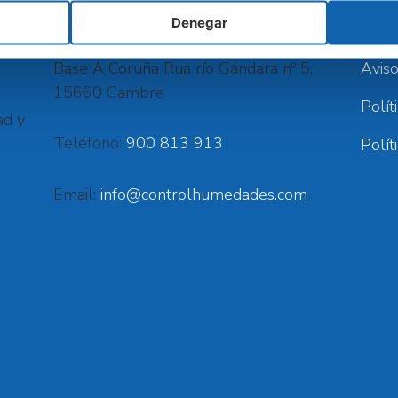
CONTACTO
DE I
Denegar
Base A Coruña Rua río Gándara nº 5,
Aviso
15660 Cambre
Polít
ad y
Teléfono:
900 813 913
Polít
Email:
info@controlhumedades.com