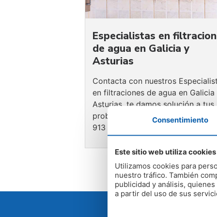
Especialistas en filtracio
de agua en Galicia y
Asturias
Contacta con nuestros Especialis
en filtraciones de agua en Galicia
Asturias, te damos solución a tus
problemas de humedad - 900 81
Consentimiento
913
Este sitio web utiliza cookies
Utilizamos cookies para perso
nuestro tráfico. También comp
publicidad y análisis, quien
a partir del uso de sus servici