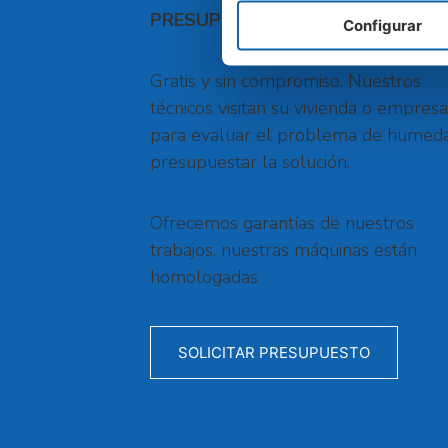
PRESUPUESTO GRATUITO
Configurar
Gratis y sin compromiso. Nuestros
técnicos visitan su vivienda o empresa
para evaluar el problema de humed
presupuestar la solución.
Ofrecemos garantías de nuestros
trabajos, nuestras máquinas están
homologadas
SOLICITAR PRESUPUESTO