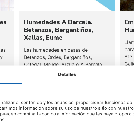
nes
Humedades A Barcala,
Em
Betanzos, Bergantiños,
Hu
Xallas, Eume
Lla
par
tas
Las humedades en casas de
813
 y
Betanzos, Ordes, Bergantiños,
Gali
Ortegal, Melide, Arzúa o A Barcala
3
son muy frecuentes. Llámanos si
Detalles
tienes humedades en Coruña
nalizar el contenido y los anuncios, proporcionar funciones de 
artimos información sobre su uso de nuestro sitio con nuestro
es pueden combinarla con otra información que les haya proporc
os.