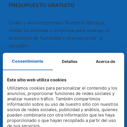
PRESUPUESTO GRATUITO
Gratis y sin compromiso. Nuestros técnicos
visitan su vivienda o empresa para evaluar el
problema de humedad y presupuestar la
solución.
Consentimiento
Detalles
Acerca de
Ofrecemos garantías de nuestros trabajos,
nuestras máquinas están homologadas
Este sitio web utiliza cookies
Utilizamos cookies para personalizar el contenido y los
SOLICITAR PRESUPUESTO
anuncios, proporcionar funciones de redes sociales y
analizar nuestro tráfico. También compartimos
información sobre su uso de nuestro sitio con nuestros
CONTACTO
socios de redes sociales, publicidad y análisis, quienes
pueden combinarla con otra información que les haya
proporcionado o que hayan recopilado a partir del uso
Base A Coruña Rua río Gándara nº 5, 15660
de sus servicios.