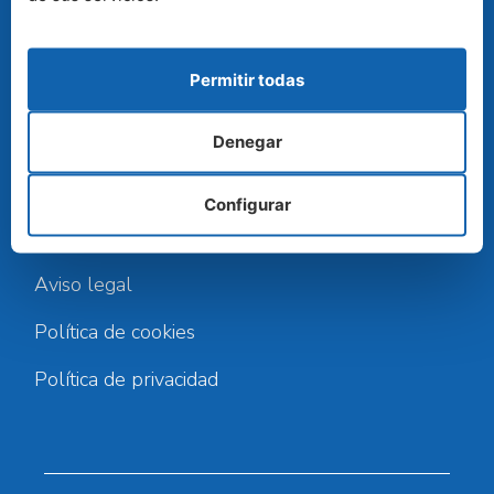
Cambre
Permitir todas
Teléfono:
900 813 913
Denegar
Email:
info@controlhumedades.com
Configurar
DE INTERÉS
Aviso legal
Política de cookies
Política de privacidad