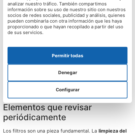
analizar nuestro tráfico. También compartimos
información sobre su uso de nuestro sitio con nuestros
socios de redes sociales, publicidad y análisis, quienes
pueden combinarla con otra información que les haya
proporcionado o que hayan recopilado a partir del uso
de sus servicios.
Mantenimiento y uso
adecuado de la VMC para
Permitir todas
asegurar su eficacia
Denegar
El
mantenimiento del VMC en la vivienda
es sencillo,
pero imprescindible para que el sistema pueda eliminar
Configurar
la humedad y renovar el aire.
Elementos que revisar
periódicamente
Los filtros son una pieza fundamental. La
limpieza del