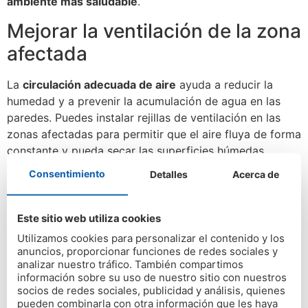
ambiente más saludable
.
Mejorar la ventilación de la zona
afectada
La
circulación adecuada de aire
ayuda a reducir la
humedad y a prevenir la acumulación de agua en las
paredes. Puedes instalar rejillas de ventilación en las
zonas afectadas para permitir que el aire fluya de forma
constante y pueda secar las superficies húmedas.
Consentimiento
Detalles
Acerca de
También es muy recomendable
mantener abiertas las
ventanas
, especialmente en los días más secos y
soleados. El uso de ventiladores es un complemento
Este sitio web utiliza cookies
perfecto para este proceso, ya que aceleran la
Utilizamos cookies para personalizar el contenido y los
evaporación del agua.
anuncios, proporcionar funciones de redes sociales y
analizar nuestro tráfico. También compartimos
Si quieres eliminar la humedad por capilaridad de
información sobre su uso de nuestro sitio con nuestros
manera definitiva, ponte en contacto con nosotros.
socios de redes sociales, publicidad y análisis, quienes
Acabamos con todos los problemas de humedad
y te
pueden combinarla con otra información que les haya