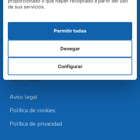
proporcionado o que hayan recopilado a partir del uso
de sus servicios.
Base A Coruña Rua río Gándara nº 5, 15660
Cambre
Permitir todas
Teléfono:
900 813 913
Denegar
Email:
info@controlhumedades.com
Configurar
DE INTERÉS
Aviso legal
Política de cookies
Política de privacidad