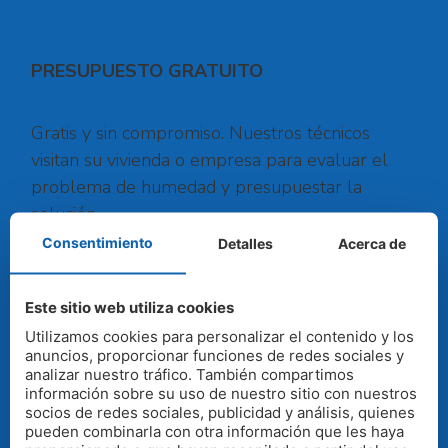
PRESUPUESTO GRATUITO
Gratis y sin compromiso. Nuestros técnicos
visitan su vivienda o empresa para evaluar el
problema de humedad y presupuestar la
solución.
Consentimiento
Detalles
Acerca de
Ofrecemos garantías de nuestros trabajos,
nuestras máquinas están homologadas
Este sitio web utiliza cookies
Utilizamos cookies para personalizar el contenido y los
anuncios, proporcionar funciones de redes sociales y
analizar nuestro tráfico. También compartimos
SOLICITAR PRESUPUESTO
información sobre su uso de nuestro sitio con nuestros
socios de redes sociales, publicidad y análisis, quienes
pueden combinarla con otra información que les haya
CONTACTO