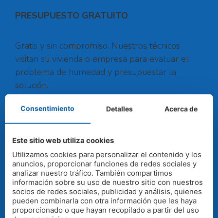
PRESUPUESTO GRATUITO
Gratis y sin compromiso. Nuestros técnicos
visitan su vivienda o empresa para evaluar el
problema de humedad y presupuestar la
solución.
Consentimiento
Detalles
Acerca de
Ofrecemos garantías de nuestros trabajos,
nuestras máquinas están homologadas
Este sitio web utiliza cookies
Utilizamos cookies para personalizar el contenido y los
anuncios, proporcionar funciones de redes sociales y
SOLICITAR PRESUPUESTO
analizar nuestro tráfico. También compartimos
información sobre su uso de nuestro sitio con nuestros
socios de redes sociales, publicidad y análisis, quienes
CONTACTO
pueden combinarla con otra información que les haya
proporcionado o que hayan recopilado a partir del uso