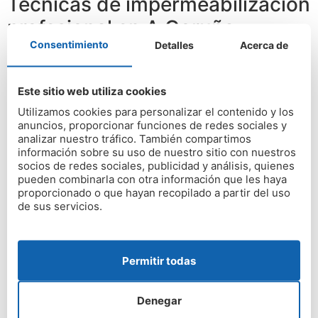
Técnicas de impermeabilización
profesional en A Coruña
Consentimiento
Detalles
Acerca de
En nuestra empresa de reparaciones, empleamos
sistemas de impermeabilización de última generación
Este sitio web utiliza cookies
(membranas líquidas de poliuretano, láminas asfálticas
o tratamientos con resina epoxi) según el tipo de
Utilizamos cookies para personalizar el contenido y los
anuncios, proporcionar funciones de redes sociales y
superficie y la exposición a la intemperie. Estas
analizar nuestro tráfico. También compartimos
soluciones se aplican sobre la terraza tras una limpieza
información sobre su uso de nuestro sitio con nuestros
profunda y la reparación previa de grietas u otros
socios de redes sociales, publicidad y análisis, quienes
pueden combinarla con otra información que les haya
desperfectos.
proporcionado o que hayan recopilado a partir del uso
de sus servicios.
Además, ajustamos las pendientes para facilitar el
drenaje y evitar que el agua se estanque. Con estos
métodos, conseguimos eliminar por completo las
humedades en terrazas y prevenir su desaparición.
Permitir todas
Tratamientos y soluciones
Denegar
según el tipo de daño