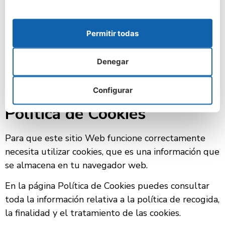
imágenes, artículos, etc.). El contenido incrustado de
otras web se comporta exactamente de la misma
manera que si hubieras visitado la otra web.
Permitir todas
Estos sitios Web pueden recopilar datos sobre ti,
Denegar
utilizar cookies, incrustar un código de seguimiento
adicional de terceros, y supervisar tu interacción
usando este código.
Configurar
Política de Cookies
Para que este sitio Web funcione correctamente
necesita utilizar cookies, que es una información que
se almacena en tu navegador web.
En la página Política de Cookies puedes consultar
toda la información relativa a la política de recogida,
la finalidad y el tratamiento de las cookies.