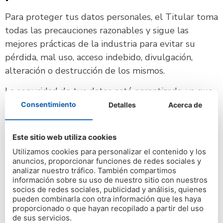
Para proteger tus datos personales, el Titular toma
todas las precauciones razonables y sigue las
mejores prácticas de la industria para evitar su
pérdida, mal uso, acceso indebido, divulgación,
alteración o destrucción de los mismos.
La seguridad de tus datos está garantizada, ya que
toman todas las medidas de seguridad necesarias
Consentimiento
Detalles
Acerca de
para ello. Puedes consultar su política de privacidad
para tener más información.
Este sitio web utiliza cookies
Contenido de otros sitios
Utilizamos cookies para personalizar el contenido y los
anuncios, proporcionar funciones de redes sociales y
web
analizar nuestro tráfico. También compartimos
información sobre su uso de nuestro sitio con nuestros
socios de redes sociales, publicidad y análisis, quienes
Las páginas de este sitio Web pueden incluir
pueden combinarla con otra información que les haya
proporcionado o que hayan recopilado a partir del uso
contenido incrustado (por ejemplo, vídeos,
de sus servicios.