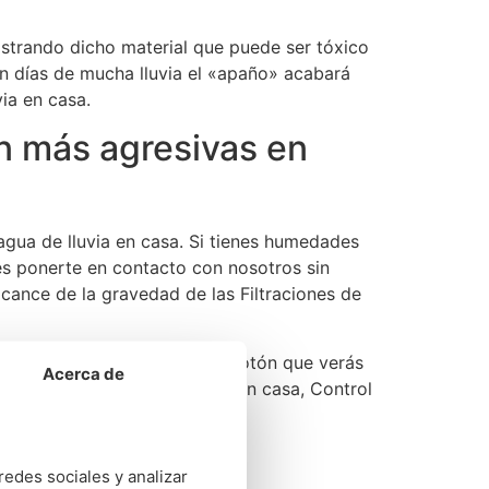
astrando dicho material que puede ser tóxico
 en días de mucha lluvia el «apaño» acabará
ia en casa.
en más agresivas en
gua de lluvia en casa. Si tienes humedades
des ponerte en contacto con nosotros sin
cance de la gravedad de las Filtraciones de
fono
900 813 913
o pulsar el botón que verás
Acerca de
iltraciones de agua de lluvia en casa, Control
redes sociales y analizar