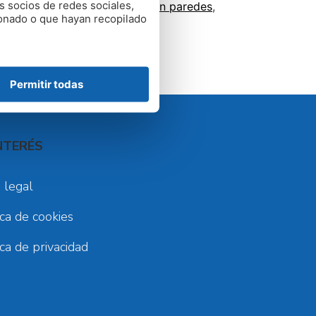
s socios de redes sociales,
dificios
,
filtraciones de agua en paredes
,
ionado o que hayan recopilado
Permitir todas
NTERÉS
 legal
ica de cookies
ica de privacidad