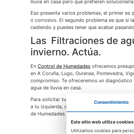
lluvia en casa pero que prefieren solucionarl
Eso presenta varios problemas, el primer es 
o corrosivo. El segundo problema es que si la
cediendo y puedes tener que acabar pasando u
Las Filtraciones de ag
invierno. Actúa.
En
Control de Humedades
ofrecemos presupue
en A Coruña, Lugo, Ourense, Pontevedra, Vigo
compromiso. Te ofreceremos un diagnóstico p
agua de lluvia en casa.
Para solicitar tu presupuesto y diagnóstico g
Consentimiento
a tu izquierda, de color naranja, para solicit
de Humedades lo hace con garantía de result
Este sitio web utiliza cookies
Utilizamos cookies para perso