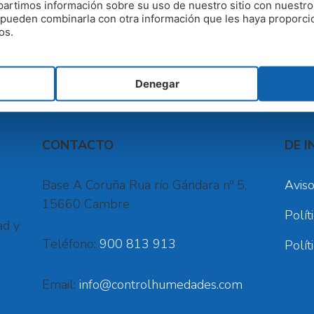
artimos información sobre su uso de nuestro sitio con nuestro
raciones de agua de lluvia en casa
,
filtraciones de agua en e
es pueden combinarla con otra información que les haya proporc
os.
Denegar
CONTACTO
DE I
Base A Coruña Rua río Gándara nº 5,
Aviso
15660 Cambre
Polít
ad y
Teléfono:
900 813 913
Polít
Email:
info@controlhumedades.com