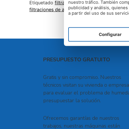
nuestro tráfico. También comp
Etiquetado
filtraciones de agua de lluvia
,
filt
publicidad y análisis, quien
filtraciones de agua en techos
a partir del uso de sus servici
Configurar
PRESUPUESTO GRATUITO
Gratis y sin compromiso. Nuestros
técnicos visitan su vivienda o empresa
para evaluar el problema de humed
presupuestar la solución.
Ofrecemos garantías de nuestros
trabajos, nuestras máquinas están