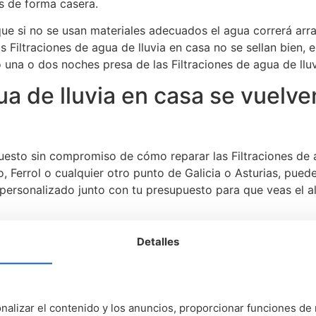
as de forma casera.
que si no se usan materiales adecuados el agua correrá arr
s Filtraciones de agua de lluvia en casa no se sellan bien,
na o dos noches presa de las Filtraciones de agua de lluv
ua de lluvia en casa se vuelv
sto sin compromiso de cómo reparar las Filtraciones de a
, Ferrol o cualquier otro punto de Galicia o Asturias, pue
ersonalizado junto con tu presupuesto para que veas el al
ratuito y sin compromiso solo tienes que llamarnos al telé
Detalles
ar presupuesto gratis. No esperes más y pon solución a tus F
ados.
nalizar el contenido y los anuncios, proporcionar funciones de 