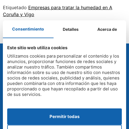
Etiquetado
Empresas para tratar la humedad en A
Coruña y Vigo
Consentimiento
Detalles
Acerca de
Este sitio web utiliza cookies
Utilizamos cookies para personalizar el contenido y los
anuncios, proporcionar funciones de redes sociales y
analizar nuestro tráfico. También compartimos
PRESUPUESTO GRATUITO
información sobre su uso de nuestro sitio con nuestros
socios de redes sociales, publicidad y análisis, quienes
pueden combinarla con otra información que les haya
Gratis y sin compromiso. Nuestros técnicos
proporcionado o que hayan recopilado a partir del uso
visitan su vivienda o empresa para evaluar el
de sus servicios.
problema de humedad y presupuestar la
solución.
Permitir todas
Ofrecemos garantías de nuestros trabajos,