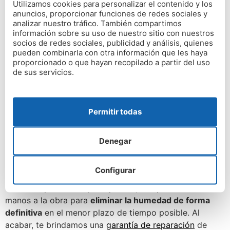
Utilizamos cookies para personalizar el contenido y los
Diagnóstico gratuito y
anuncios, proporcionar funciones de redes sociales y
analizar nuestro tráfico. También compartimos
garantía de hasta 30 años.
información sobre su uso de nuestro sitio con nuestros
socios de redes sociales, publicidad y análisis, quienes
¡Contacta con nosotros!
pueden combinarla con otra información que les haya
proporcionado o que hayan recopilado a partir del uso
de sus servicios.
Acudimos allí donde nos necesites y realizamos un
diagnóstico gratuito por termografía
. Es muy
importante valorar el tipo de humedad que tienes para
Permitir todas
aplicar los tratamientos y las técnicas de reparación
más adecuadas. A continuación, fijamos un presupuesto
Denegar
sin compromiso, adaptado a tus necesidades, para que
conozcas previamente el precio de la obra y la
reparación.
Configurar
Una vez apruebes el presupuesto, nos pondremos
manos a la obra para
eliminar la humedad de forma
definitiva
en el menor plazo de tiempo posible. Al
acabar, te brindamos una
garantía de reparación
de