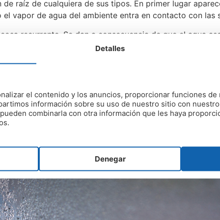
 de raíz de cualquiera de sus tipos. En primer lugar aparec
el vapor de agua del ambiente entra en contacto con las s
cosa recurrente. Se dan a consecuencia de que el agua asc
enerarse por averías en los desagües, cañerías o tuberías, po
Detalles
nalizar el contenido y los anuncios, proporcionar funciones de 
artimos información sobre su uso de nuestro sitio con nuestro
es pueden combinarla con otra información que les haya proporc
os.
Denegar