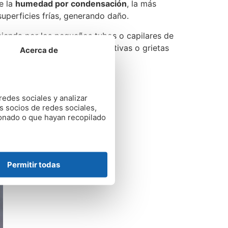
e la
humedad por condensación
, la más
uperficies frías, generando daño.
ienda por los pequeños tubos o capilares de
r daños en las juntas constructivas o grietas
Acerca de
redes sociales y analizar
s socios de redes sociales,
ionado o que hayan recopilado
Permitir todas