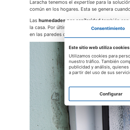
Laracha tenemos el
expertise
para la solución
común en los hogares. Esta se genera cuando 
Las
humedades por capilaridad
también son 
la casa. Por último, las filtraciones suelen g
Consentimiento
en las paredes o techos.
Este sitio web utiliza cookies
Utilizamos cookies para perso
nuestro tráfico. También comp
publicidad y análisis, quien
a partir del uso de sus servici
Configurar