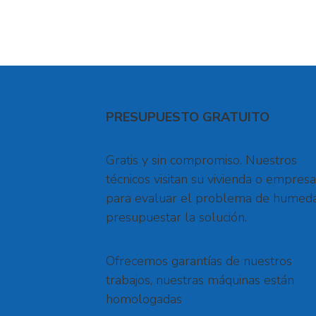
PRESUPUESTO GRATUITO
Gratis y sin compromiso. Nuestros
técnicos visitan su vivienda o empresa
para evaluar el problema de humed
presupuestar la solución.
Ofrecemos garantías de nuestros
trabajos, nuestras máquinas están
homologadas