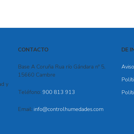
CONTACTO
DE I
Base A Coruña Rua río Gándara nº 5,
Aviso
15660 Cambre
Polít
ad y
Teléfono:
900 813 913
Polít
Email:
info@controlhumedades.com