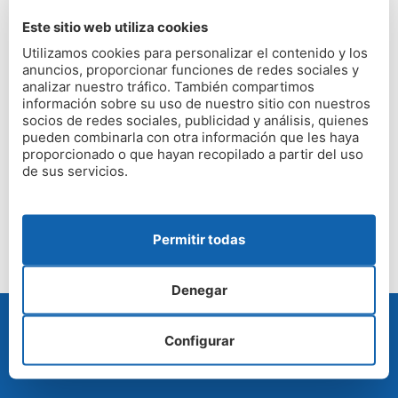
humedades justamente por esta ubicación
. La
Este sitio web utiliza cookies
desembocadura del río Ulla también es otro foco
Utilizamos cookies para personalizar el contenido y los
importante que ayuda en su aparición. Todo potenciado
anuncios, proporcionar funciones de redes sociales y
por el clima gallego.
analizar nuestro tráfico. También compartimos
información sobre su uso de nuestro sitio con nuestros
Da igual en cuál de los cuatro grandes municipios que
socios de redes sociales, publicidad y análisis, quienes
pueden combinarla con otra información que les haya
forman A Barbanza vivas, el
equipo de expertos de
proporcionado o que hayan recopilado a partir del uso
Humedad Zero
se desplazarán hasta tu vivienda para
de sus servicios.
ofrecer la
solución definitiva a tus problemas de
humedades
.
Permitir todas
Denegar
Configurar
PRESUPUESTO GRATUITO