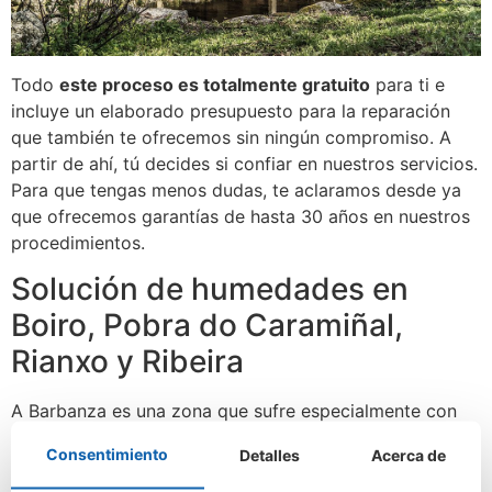
Todo
este proceso es totalmente gratuito
para ti e
incluye un elaborado presupuesto para la reparación
que también te ofrecemos sin ningún compromiso. A
partir de ahí, tú decides si confiar en nuestros servicios.
Para que tengas menos dudas, te aclaramos desde ya
que ofrecemos garantías de hasta 30 años en nuestros
procedimientos.
Solución de humedades en
Boiro, Pobra do Caramiñal,
Rianxo y Ribeira
A Barbanza es una zona que sufre especialmente con
las humedades. Todo ello se debe a su privilegiada
Consentimiento
Detalles
Acerca de
posición en norte de la ría de Arousa. Es una zona
preciosa, pero claro, tiene el debe de sufrir
más