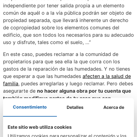
independiente por tener salida propia a un elemento
común de aquél o a la vía pública podrán ser objeto de
propiedad separada, que llevará inherente un derecho
de copropiedad sobre los elementos comunes del
edificio, que son todos los necesarios para su adecuado
uso y disfrute, tales como el suelo, …”
En este caso, puedes reclamar a la comunidad de
propietarios para que sea ella la que corra con los
gastos de la reparación de las humedades. Y no tienes
que esperar a que las humedades
afecten a la salud de
familia
, puedes arreglarlas y luego reclamar. Pero debes
asegurarte de
no hacer alguna obra por tu cuenta que
también modifique partes de tu casa que son
privativas
y no consideradas como elementos comunes.
Consentimiento
Detalles
Acerca de
De lo contrario, es probable que pierdas la demanda. Lo
mejor es que antes de actuar, consultes con un
Este sitio web utiliza cookies
abogado experto.
Utilizamos cookies para personalizar el contenido y los