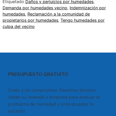
Etiquetado
Daños y perjuicios por humedades
,
Demanda por humedades vecino
,
Indemnización por
humedades
,
Reclamación a la comunidad de
propietarios por humedades
,
Tengo humedades por
culpa del vecino
PRESUPUESTO GRATUITO
Gratis y sin compromiso. Nuestros técnicos
visitan su vivienda o empresa para evaluar el
problema de humedad y presupuestar la
solución.