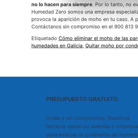
no lo hacen para siempre
. Por lo tanto, no 
Humedad Zero somos una empresa especializa
provoca la aparición de moho en tu caso. A pa
Contáctanos sin compromiso en el 900 813 9
Etiquetado
Cómo eliminar el moho de las pa
humedades en Galicia
,
Quitar moho por cond
PRESUPUESTO GRATUITO
Gratis y sin compromiso. Nuestros
técnicos visitan su vivienda o empresa
para evaluar el problema de humed