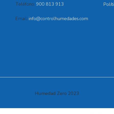
Teléfono:
900 813 913
Polít
Email:
info@controlhumedades.com
Humedad Zero 2023