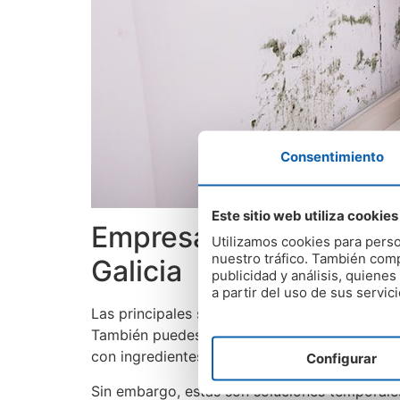
Consentimiento
Este sitio web utiliza cookies
Empresa especializada 
Utilizamos cookies para perso
nuestro tráfico. También comp
Galicia
publicidad y análisis, quien
a partir del uso de sus servici
Las principales soluciones para eliminar el 
También puedes utilizar una serie de product
con ingredientes como vinagre, borax y agua 
Configurar
Sin embargo, estas son soluciones temporale