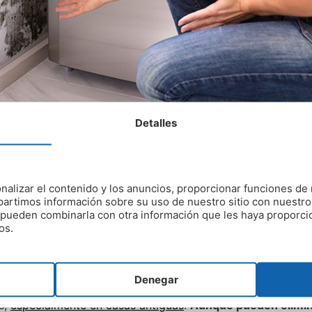
Detalles
en eliminar el moho de las pa
nalizar el contenido y los anuncios, proporcionar funciones de 
artimos información sobre su uso de nuestro sitio con nuestro
es pueden combinarla con otra información que les haya proporc
os.
moho en las paredes consisten en ventilar correctamente la
os para limpiar y remover su aparición. Estos productos p
caliente.
Denegar
s,
especialmente en casas antiguas
.
Aunque pueden elimin