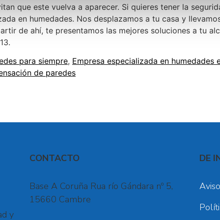
evitan que este vuelva a aparecer. Si quieres tener la segur
da en humedades. Nos desplazamos a tu casa y llevamos 
rtir de ahí, te presentamos las mejores soluciones a tu alc
13.
redes para siempre
,
Empresa especializada en humedades e
ensación de paredes
CONTACTO
DE I
Base A Coruña Rua río Gándara nº 5,
Aviso
15660 Cambre
Polít
ad y