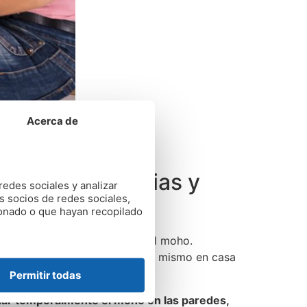
Acerca de
redes en Asturias y
redes sociales y analizar
s socios de redes sociales,
ionado o que hayan recopilado
s habitaciones donde aparece el moho.
uedes comprarlos o crearlos tú mismo en casa
Permitir todas
ar temporalmente el moho en las paredes,